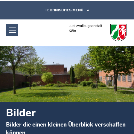
Direkt zum Inhalt
Justizvollzugsanstalt Köln: Bilder
TECHNISCHES MENÜ
Leichte Sprache, Gebärdensprachenvideo
und Kontaktformular
Bilder
Bilder die einen kleinen Überblick verschaffen
können