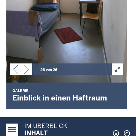
26 von 26
GALERIE
Einblick in einen Haftraum
IM ÜBERBLICK
Justiz-Portal im Überblick:
INHALT