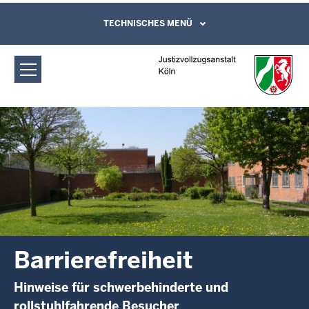
Direkt zum Inhalt
Justizvollzugsanstalt Köln:
TECHNISCHES MENÜ
Leichte Sprache, Gebärdensprachenvideo
und Kontaktformular
Barrierefreiheit
Barrierefreiheit
Hinweise für schwerbehinderte und
rollstuhlfahrende Besucher