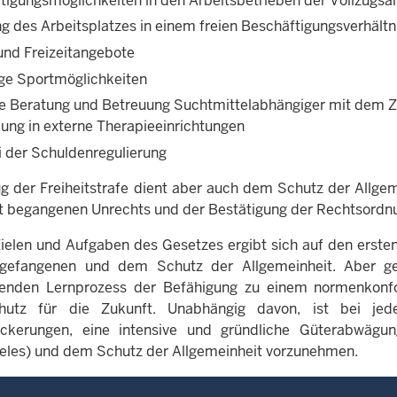
tigungsmöglichkeiten in den Arbeitsbetrieben der Vollzugsan
ng des Arbeitsplatzes in einem freien Beschäftigungsverhältn
 und Freizeitangebote
tige Sportmöglichkeiten
ve Beratung und Betreuung Suchtmittelabhängiger mit dem Zi
lung in externe Therapieeinrichtungen
ei der Schuldenregulierung
ug der Freiheitstrafe dient aber auch dem Schutz der Allgem
t begangenen Unrechts und der Bestätigung der Rechtsordn
ielen und Aufgaben des Gesetzes ergibt sich auf den ersten B
fgefangenen und dem Schutz der Allgemeinheit. Aber g
enden Lernprozess der Befähigung zu einem normenkonfor
hutz für die Zukunft. Unabhängig davon, ist bei jede
ockerungen, eine intensive und gründliche Güterabwägun
ieles) und dem Schutz der Allgemeinheit vorzunehmen.