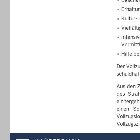
Beschäf
Erhaltu
Kultur-
Vielfäl
Intensi
Vermitt
Hilfe b
Der Vollz
schuldhaf
Aus den Z
des Stra
einhergeh
einen Sc
Vollzugsl
Vollzugsz