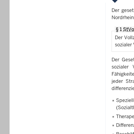
Der geset
Nordrhein
§ 1
StVo
Der Voll
sozialer
Der Geset
sozialer
Fähigkeit
jeder Str
differenz
Speziel
(Sozial
Therape
Differe