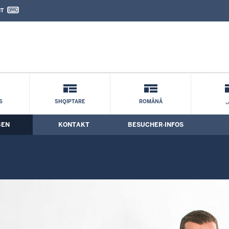
IT
nd Kontaktformular
S
SHQIPTARE
ROMÂNĂ
ي
BEN
KONTAKT
BESUCHER-INFOS