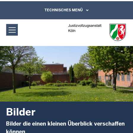
Direkt zum Inhalt
Justizvollzugsanstalt Köln: Bilder
TECHNISCHES MENÜ
Leichte Sprache, Gebärdensprachenvideo
und Kontaktformular
Bilder
Bilder die einen kleinen Überblick verschaffen
können