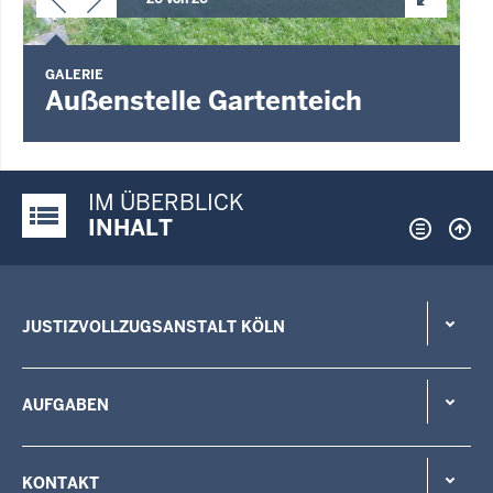
GALERIE
Außenstelle Gartenteich
IM ÜBERBLICK
Justiz-Portal im Überblick:
INHALT
JUSTIZVOLLZUGSANSTALT KÖLN
AUFGABEN
KONTAKT